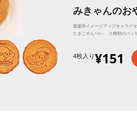
みきゃんのおや
愛媛県イメージアップキャラクタ
たまごせんべい。 ２種類のパッ
¥
151
4枚入り